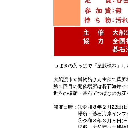
つばきの葉っぱで『葉脈標本』し
大船渡市立博物館さん主催で葉脈
第１回目の開催場所は碁石海岸イ
世界の椿館・碁石でつばきのお花
開催日時：①令和８年２月22日(日)
場所：碁石海岸インフォメ
②令和８年３月８日(日) 午
場所：大船渡市立博物