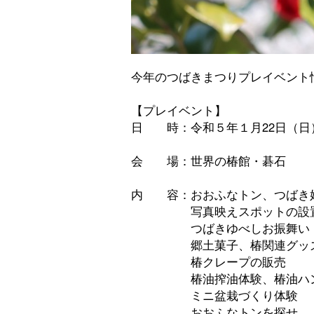
今年のつばきまつりプレイベント
【プレイベント】
日 時：令和５年１月22日（日）1
会 場：世界の椿館・碁石
内 容：おおふなトン、つばき
写真映えスポットの設
つばきゆべしお振舞い
郷土菓子、椿関連グッズ
椿クレープの販売
椿油搾油体験、椿油ハンド
ミニ盆栽づくり体験
おおふなトンを探せ