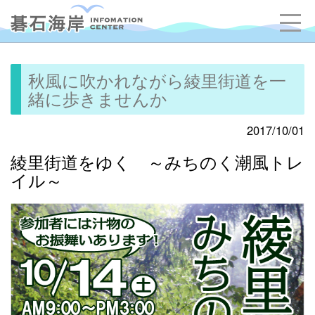
秋風に吹かれながら綾里街道を一
緒に歩きませんか
2017/10/01
綾里街道をゆく ～みちのく潮風トレ
イル～