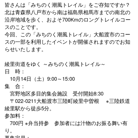
皆さんは「みちのく潮風トレイル」をご存知ですか？
北は青森県八戸市から南は福島県相馬市までの南北の
沿岸地域を歩く、およそ700Kmのロングトレイルコー
スのことです。
今回、この「みちのく潮風トレイル」大船渡市のコー
スの一部を利用したイベントが開催されますのでお知
らせいたします。
綾里街道をゆく ～みちのく潮風トレイル～
日 時：
10月14日（土）9:00～15:00
集 合：
宮野地区多目的集会施設 受付開始8:30
〒022-0211大船渡市三陸町綾里中曽根 ※三陸鉄道
綾里駅から徒歩5分。
参加料：
700円 ※弁当持参 参加者には汁物のお振る舞い有
り。
募集定員：