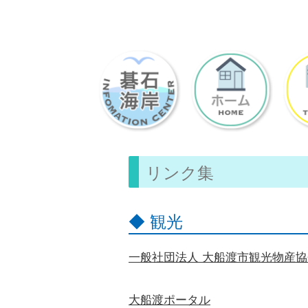
リンク集
◆ 観光
一般社団法人 大船渡市観光物産協
大船渡ポータル