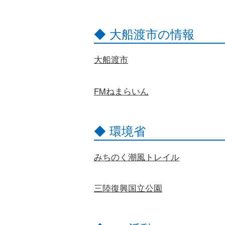
◆ 大船渡市の情報
大船渡市
FMねまらいん
◆ 環境省
みちのく潮風トレイル
三陸復興国立公園